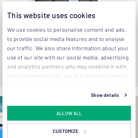
This website uses cookies
We use cookies to personalise content and ads,
Joost van Aaken
Robe
to provide social media features and to analyse
Algemeen Directeur
CSO |
our traffic. We also share information about your
+32 14 67 23 32
+32 1
use of our site with our social media, advertising
and analytics partners who may combine it with
other information that you’ve provided to them or
that they’ve collected from your use of their
services.
Show details
ALLOW ALL
CUSTOMIZE