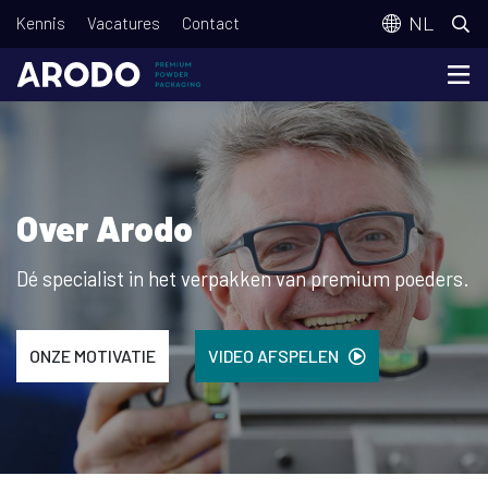
Overslaan
T
NL
Kennis
Vacatures
Contact
en
o
naar
p
de
m
inhoud
e
gaan
n
Over Arodo
u
Dé specialist in het verpakken van premium poeders.
ONZE MOTIVATIE
VIDEO AFSPELEN