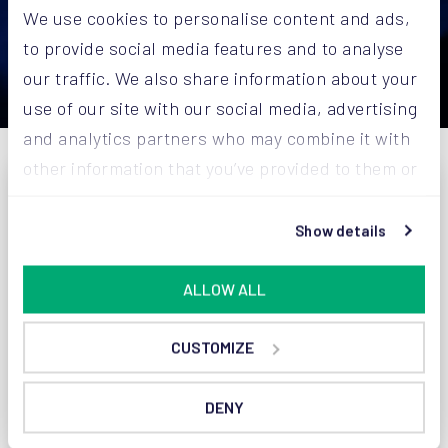
We use cookies to personalise content and ads,
to provide social media features and to analyse
ONTDEK AROVAC®
our traffic. We also share information about your
use of our site with our social media, advertising
and analytics partners who may combine it with
other information that you’ve provided to them or
that they’ve collected from your use of their
services.
Show details
ALLOW ALL
CUSTOMIZE
DENY