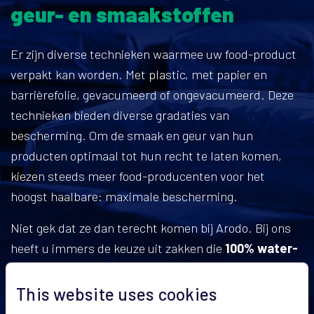
geur- en smaakstoffen
Er zijn diverse technieken waarmee uw food-product
verpakt kan worden. Met plastic, met papier en
barrièrefolie, gevacumeerd of ongevacumeerd. Deze
technieken bieden diverse gradaties van
bescherming. Om de smaak en geur van hun
producten optimaal tot hun recht te laten komen,
kiezen steeds meer food-producenten voor het
hoogst haalbare: maximale bescherming.
Niet gek dat ze dan terecht komen bij Arodo. Bij ons
heeft u immers de keuze uit zakken die
100% water-
en luchtdicht
zijn. Daarmee behouden we de
kwaliteiten van uw poederproducten en
beschermen
This website uses cookies
we deze
maximaal
tegen invloeden van buitenaf.