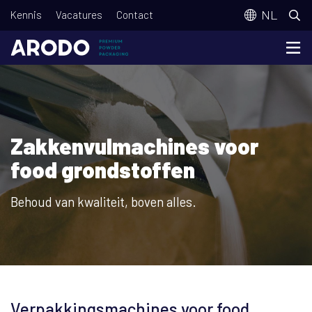
Overslaan
T
NL
Kennis
Vacatures
Contact
en
o
naar
p
de
m
inhoud
e
gaan
n
Zakkenvulmachines voor
u
food grondstoffen
Behoud van kwaliteit, boven alles.
Verpakkingsmachines voor food