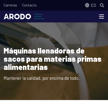
Pasar
T
ES
Carreras
Contacto
al
o
contenido
p
principal
m
e
n
Máquinas llenadoras de
u
sacos para materias primas
alimentarias
Mantener la calidad, por encima de todo.