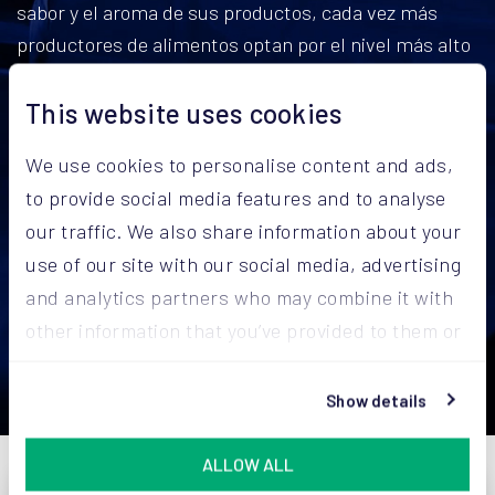
sabor y el aroma de sus productos, cada vez más
productores de alimentos optan por el nivel más alto
posible: la máxima protección.
This website uses cookies
Y teniendo esto en cuenta, no es de extrañar que
acaben en Arodo. Al fin y al cabo, con nosotros puede
We use cookies to personalise content and ads,
elegir bolsas
100% impermeables y herméticas
.
to provide social media features and to analyse
Esto nos permite preservar las cualidades de sus
our traffic. We also share information about your
productos en polvo y garantizar
la máxima
use of our site with our social media, advertising
protección
contra las influencias externas.
and analytics partners who may combine it with
other information that you’ve provided to them or
DESCUBRA AROVAC®
that they’ve collected from your use of their
services.
Show details
ALLOW ALL