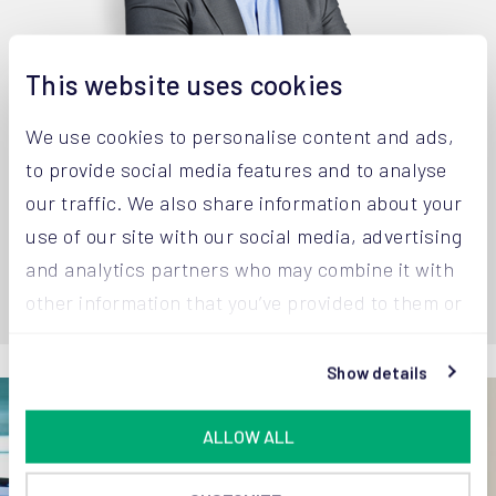
This website uses cookies
We use cookies to personalise content and ads,
to provide social media features and to analyse
Joost van Aaken
Robe
Director General
CSO |
our traffic. We also share information about your
+32 14 67 23 32
+32 1
use of our site with our social media, advertising
and analytics partners who may combine it with
other information that you’ve provided to them or
that they’ve collected from your use of their
services.
Show details
ALLOW ALL