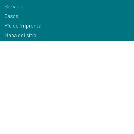
Servicio
Casos
Pie de imprenta
Mapa del sitio
Condiciones generales
Política de Privacidad
Política de cookies
Aviso legal
Datos de contacto