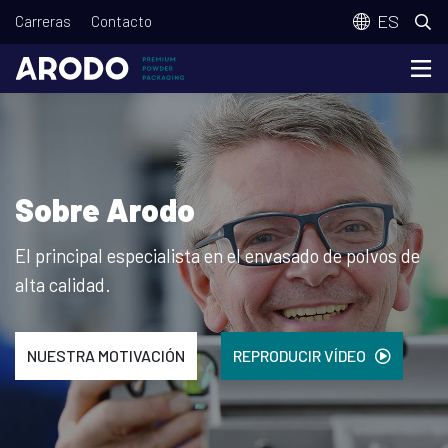
Pasar
T
ES
Carreras
Contacto
al
o
contenido
p
principal
m
e
n
Sobre Arodo
u
El principal especialista en el envasado de polvos de
alta calidad.
NUESTRA MOTIVACIÓN
REPRODUCIR VÍDEO