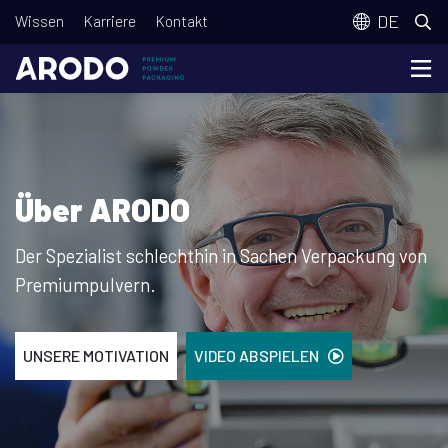
Direkt
T
DE
Wissen
Karriere
Kontakt
zum
o
Inhalt
p
m
e
n
Über ARODO
u
Der Spezialist schlechthin in Sachen Verpackung von
Premiumpulvern.
UNSERE MOTIVATION
VIDEO ABSPIELEN