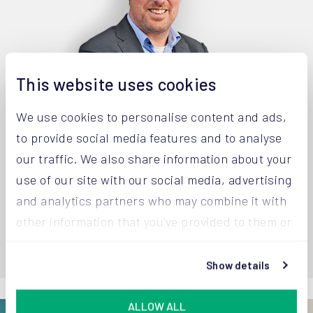
This website uses cookies
We use cookies to personalise content and ads,
to provide social media features and to analyse
our traffic. We also share information about your
Joost van Aaken
Robe
use of our site with our social media, advertising
Geschäftsführer
CSO |
and analytics partners who may combine it with
+32 14 67 23 32
+32 1
other information that you’ve provided to them or
that they’ve collected from your use of their
services.
Show details
ALLOW ALL