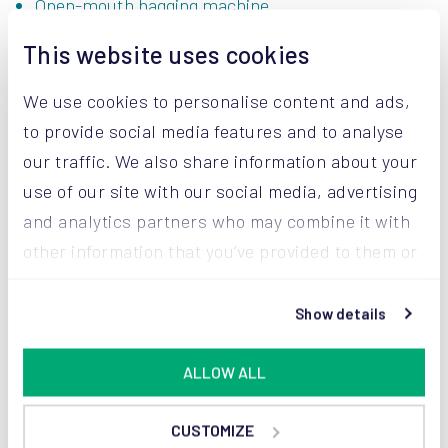
Open-mouth bagging machine
This website uses cookies
We use cookies to personalise content and ads,
to provide social media features and to analyse
Wir helfen Ihnen, dass Ihre
our traffic. We also share information about your
Pulver Ihre hochwertige
use of our site with our social media, advertising
Qualität bewahren.
and analytics partners who may combine it with
other information that you’ve provided to them or
Wenden Sie sich an unsere Experten und lassen Sie
that they’ve collected from your use of their
sich beraten.
services.
Show details
KONTAKTIEREN SIE DIE EXPERTEN
ALLOW ALL
Oder rufen Sie einfach an unter: +49 26 83 967 164
CUSTOMIZE