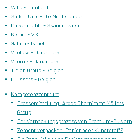
Valio - Finnland
Suiker Unie - Die Niederlande
Pulvermühle - Skandinavien
Kemin - VS
Galam - Israël
Vilofoss - Dänemark
Vilomix - Dänemark
Tielen Group - Belgien
H.Essers - Belgien
Kompetenzzentrum
Pressemitteilung: Arodo übernimmt Möllers
Group
Der Verpackungsprozess von Premium-Pulvern
Zement verpacken: Papier oder Kunststoff?
Die Genauigkeit von Dosiersystemen beim