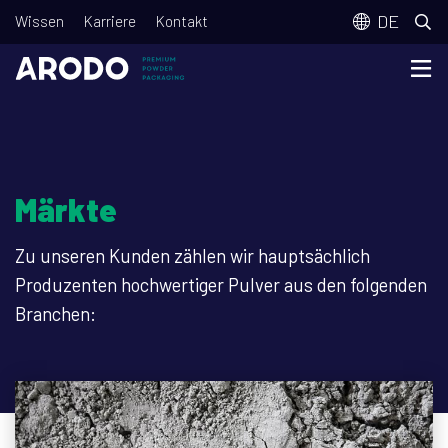
Direkt
T
DE
Wissen
Karriere
Kontakt
zum
o
Inhalt
p
m
e
n
Märkte
u
Zu unseren Kunden zählen wir hauptsächlich
Produzenten hochwertiger Pulver aus den folgenden
Branchen: