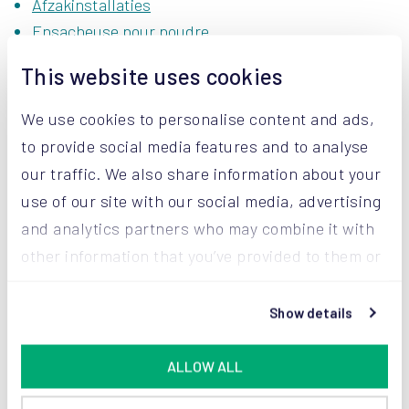
Afzakinstallaties
Ensacheuse pour poudre
Open-mouth bagging machine
This website uses cookies
We use cookies to personalise content and ads,
to provide social media features and to analyse
our traffic. We also share information about your
Laissez-nous vous aider
use of our site with our social media, advertising
à préserver la grande
and analytics partners who may combine it with
qualité de vos poudres
other information that you’ve provided to them or
that they’ve collected from your use of their
Prenez contact avec nos experts et demandez-leur
services.
Show details
conseil.
ALLOW ALL
CONTACTEZ L'EXPERT