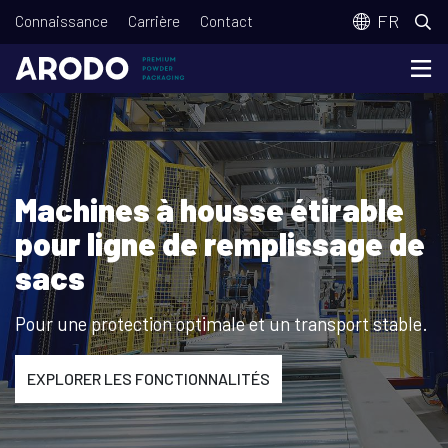
Aller
T
FR
Connaissance
Carrière
Contact
au
o
contenu
p
principal
m
e
n
Machines à housse étirable
u
pour ligne de remplissage de
sacs
Pour une protection optimale et un transport stable.
EXPLORER LES FONCTIONNALITÉS