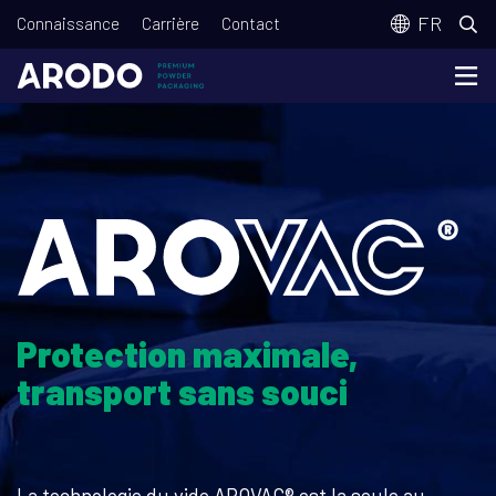
Aller
T
FR
Connaissance
Carrière
Contact
au
o
contenu
p
principal
m
e
n
u
Protection maximale,
transport sans souci