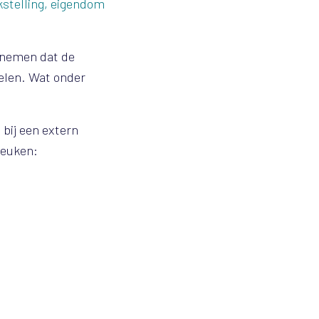
kstelling, eigendom
 nemen dat de
elen. Wat onder
bij een extern
reuken: