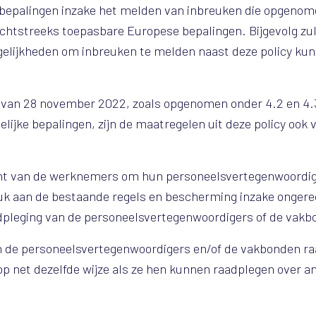
 bepalingen inzake het melden van inbreuken die opgenome
echtstreeks toepasbare Europese bepalingen. Bijgevolg zul
elijkheden om inbreuken te melden naast deze policy kun
van 28 november 2022, zoals opgenomen onder 4.2 en 4.3 
elijke bepalingen, zijn de maatregelen uit deze policy ook
echt van de werknemers om hun personeelsvertegenwoordi
euk aan de bestaande regels en bescherming inzake onger
dpleging van de personeelsvertegenwoordigers of de vakb
de personeelsvertegenwoordigers en/of de vakbonden ra
op net dezelfde wijze als ze hen kunnen raadplegen over a