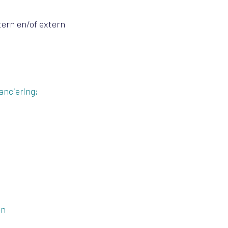
tern en/of extern
anciering;
en