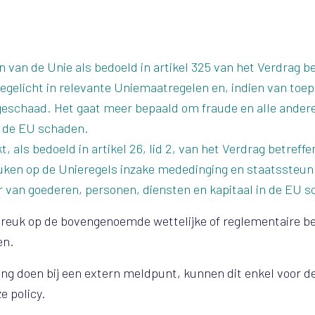
 van de Unie als bedoeld in artikel 325 van het Verdrag b
gelicht in relevante Uniemaatregelen en, indien van toep
geschaad. Het gaat meer bepaald om fraude en alle ander
an de EU schaden.
 als bedoeld in artikel 26, lid 2, van het Verdrag betreff
uken op de Unieregels inzake mededinging en staatssteun
r van goederen, personen, diensten en kapitaal in de EU 
reuk op de bovengenoemde wettelijke of reglementaire be
en.
ing doen bij een extern meldpunt, kunnen dit enkel voor d
e policy.