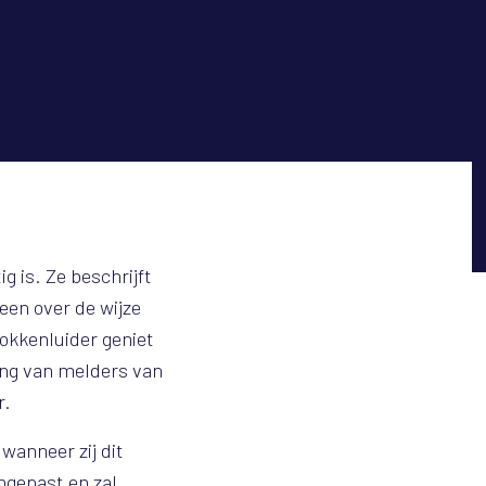
 is. Ze beschrijft
een over de wijze
okkenluider geniet
ing van melders van
r.
wanneer zij dit
ngepast en zal