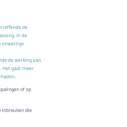
etreffende de
assing, in de
e onwettige
ende de werking van
. Het gaat meer
schaden.
palingen of op
e inbreuken die