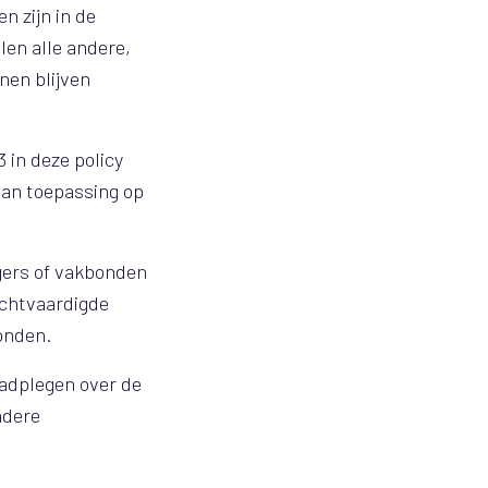
n zijn in de
len alle andere,
nen blijven
in deze policy
 van toepassing op
gers of vakbonden
echtvaardigde
onden.
adplegen over de
ndere