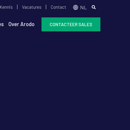
Top
NL
Kennis
Vacatures
Contact
menu
es
Over Arodo
CONTACTEER SALES