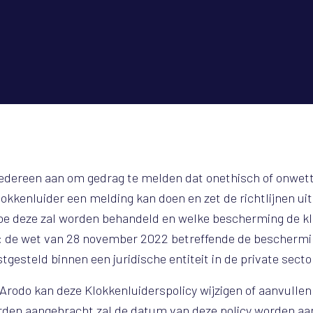
edereen aan om gedrag te melden dat onethisch of onwettig
okkenluider een melding kan doen en zet de richtlijnen uit
e deze zal worden behandeld en welke bescherming de kl
g: de wet van 28 november 2022 betreffende de bescherm
tgesteld binnen een juridische entiteit in de private secto
rodo kan deze Klokkenluiderspolicy wijzigen of aanvullen 
worden aangebracht zal de datum van deze policy worden aa