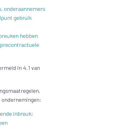
rs, onderaannemers
dpunt gebruik
inbreuken hebben
e precontractuele
rmeld in 4.1 van
mingsmaatregelen,
of ondernemingen:
eende inbreuk;
 een