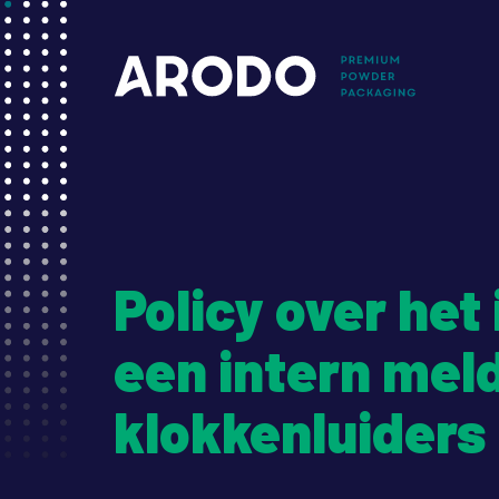
Overslaan
en
Mai
naar
de
nav
inhoud
gaan
Policy over het
een intern mel
klokkenluiders