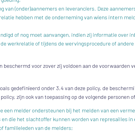
ding van (onder)aannemers en leveranciers. Deze aanneme
 relatie hebben met de onderneming van wiens intern mel
ndigd of nog moet aanvangen, indien zij informatie over 
n de werkrelatie of tijdens de wervingsprocedure of ander
 beschermd voor zover zij voldoen aan de voorwaarden ve
 zoals gedefinieerd onder 3.4 van deze policy, de bescher
 policy, zijn ook van toepassing op de volgende personen 
 die een melder ondersteunen bij het melden van een verm
en die het slachtoffer kunnen worden van represailles in
 of familieleden van de melders;