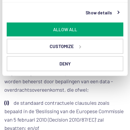
that they’ve collected from your use of their
services.
Show details
IV. Grensoverschrijdende verwerking
persoonsgegevens
ALLOW ALL
Elke overdracht van persoonsgegevens buiten de
CUSTOMIZE
Europese Economische Ruimte (EER) aan een
bestemmeling die zijn woonplaats of zetel heeft in
DENY
een land dat niet valt onder een adequaatheidsbesluit
uitgevaardigd door de Europese Commissie, zal
worden beheerst door bepalingen van een data -
overdrachtsovereenkomst, die ofwel;
(i)
de standaard contractuele clausules zoals
bepaald in de ‘Beslissing van de Europese Commissie
van 5 februari 2010 (Decision 2010/87/EC)’ zal
bevatten; en/of