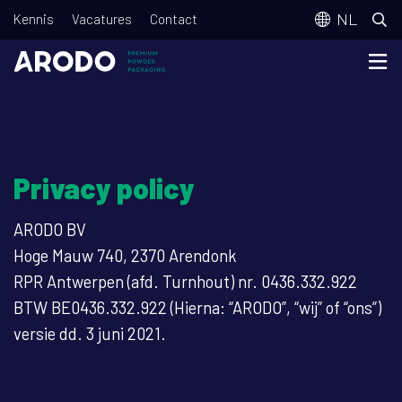
Overslaan
T
NL
Kennis
Vacatures
Contact
en
o
naar
p
de
m
inhoud
e
gaan
n
Privacy policy
u
ARODO BV
Hoge Mauw 740, 2370 Arendonk
RPR Antwerpen (afd. Turnhout) nr. 0436.332.922
BTW BE0436.332.922 (Hierna: “ARODO”, “wij” of “ons”)
versie dd. 3 juni 2021.