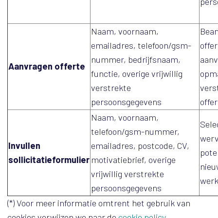
pers
Naam, voornaam,
Bea
emailadres, telefoon/gsm-
offe
nummer, bedrijfsnaam,
aanv
Aanvragen offerte
functie, overige vrijwillig
opm
verstrekte
vers
persoonsgegevens
offe
Naam, voornaam,
Sele
telefoon/gsm-nummer,
werv
Invullen
emailadres, postcode, CV,
pote
sollicitatieformulier
motivatiebrief, overige
nieu
vrijwillig verstrekte
wer
persoonsgegevens
(*) Voor meer informatie omtrent het gebruik van
cookies verwijzen we naar de
cookie policy