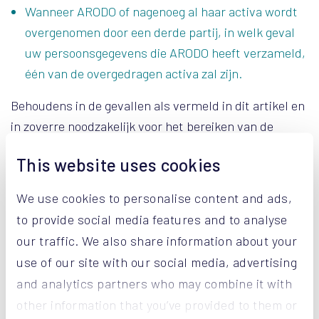
Wanneer ARODO of nagenoeg al haar activa wordt
overgenomen door een derde partij, in welk geval
uw persoonsgegevens die ARODO heeft verzameld,
één van de overgedragen activa zal zijn.
Behoudens in de gevallen als vermeld in dit artikel en
in zoverre noodzakelijk voor het bereiken van de
doeleinden zoals opgesomd in deze privacy policy, zal
This website uses cookies
ARODO uw persoonsgegevens niet verkopen,
verhuren of doorgeven aan derde partijen, tenzij
We use cookies to personalise content and ads,
wanneer zij
(i)
hiervoor uw toestemming heeft
to provide social media features and to analyse
bekomen en
(ii)
met de betreffende derde partij een
our traffic. We also share information about your
dataverwerkings-/dataoverdrachtsovereenkomst
use of our site with our social media, advertising
heeft afgesloten, die de nodige garanties bevat
and analytics partners who may combine it with
betreffende confidentialiteit en privacy conforme
other information that you’ve provided to them or
behandeling van uw persoonsgegevens.