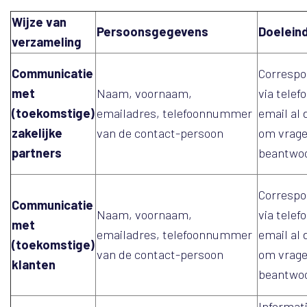
Wijze van
Persoonsgegevens
Doelein
verzameling
Communicatie
Correspo
met
Naam, voornaam,
via telef
(toekomstige)
emailadres, telefoonnummer
email al 
zakelijke
van de contact-persoon
om vrage
partners
beantwo
Correspo
Communicatie
Naam, voornaam,
via telef
met
emailadres, telefoonnummer
email al 
(toekomstige)
van de contact-persoon
om vrage
klanten
beantwo
Informat