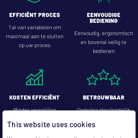
EFFICIËNT PROCES
EENVOUDIGE
BEDIENING
Tal van variabelen om
Eenvoudig, ergonomisch
maximaal aan te sluiten
en bovenal veilig te
op uw proces
bedienen
KOSTEN EFFICIËNT
BETROUWBAAR
Minder verspilling
Onderhoudsvriendelijk
dankzij zeer nauwkeurig
en hoog uptime-
This website uses cookies
vulproces
percentage