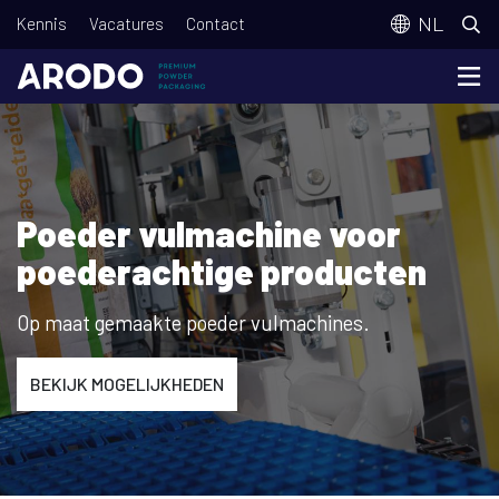
Overslaan
T
NL
Kennis
Vacatures
Contact
en
o
naar
p
de
m
inhoud
e
gaan
n
Poeder vulmachine voor
u
poederachtige producten
Op maat gemaakte poeder vulmachines.
BEKIJK MOGELIJKHEDEN