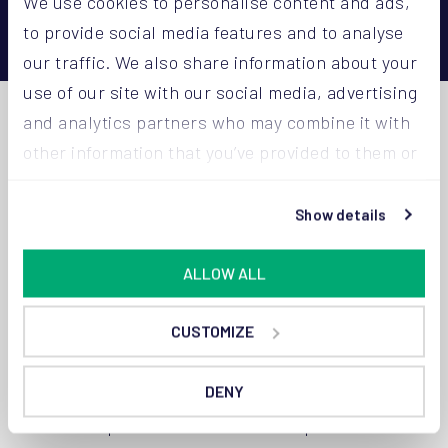
We use cookies to personalise content and ads,
to provide social media features and to analyse
our traffic. We also share information about your
use of our site with our social media, advertising
and analytics partners who may combine it with
Poeder vulmachine voor
other information that you’ve provided to them or
melkpoeder
that they’ve collected from your use of their
services.
Show details
Voor elke klant ontwikkelen wij een op maat
gemaakte poeder vulmachine. Voor de beste
ALLOW ALL
resultaten kijken we naar verschillende
variabelen, zoals de complexiteit van het poeder,
CUSTOMIZE
de verwerkingscapaciteit, het type zak en het
sluitsysteem.
DENY
Elke Arodo-poedervulmachine voor openmondzakken