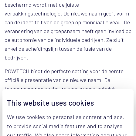
beschermd wordt met de juiste
verpakkingstechnologie. De nieuwe naam geeft vorm
aan de identiteit van de groep op mondiaal niveau. De
verandering van de groepsnaam heeft geen invloed op
de autonomie van de individuele bedrijven. Ze sluit
enkel de scheidingslijn tussen de fusie van de
bedrijven.
POWTECH biedt de perfecte setting voor de eerste
officiële presentatie van de nieuwe naam. De
toonaangevende vakbeurs voor procestechniek,
analyse en verwerking van poeders, stortgoed en
This website uses cookies
vloeistoffen zal een groot aantal klanten en experts
samenbrengen tijdens de beursdagen van 26-28
We use cookies to personalise content and ads,
september 2023.
to provide social media features and to analyse
Al tijdens vorige beurzen, zoals de interpack in
our traffic. We also share information about your