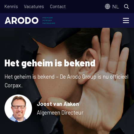
Overslaan
T
NL
Kennis
Vacatures
Contact
en
o
naar
p
de
m
inhoud
e
gaan
n
Het geheim is bekend
u
Het geheim is bekend – De Arodo Group is nu officieel
Corpax.
Joost van Aaken
Algemeen Directeur