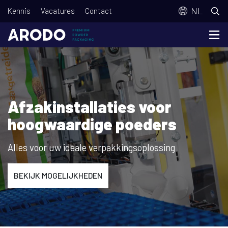
Overslaan
T
NL
Kennis
Vacatures
Contact
en
o
naar
p
de
m
inhoud
e
gaan
n
Afzakinstallaties voor
u
hoogwaardige poeders
Alles voor uw ideale verpakkingsoplossing
BEKIJK MOGELIJKHEDEN