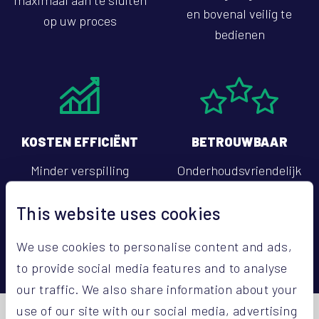
maximaal aan te sluiten
en bovenal veilig te
op uw proces
bedienen
KOSTEN EFFICIËNT
BETROUWBAAR
Minder verspilling
Onderhoudsvriendelijk
dankzij zeer nauwkeurig
en hoog uptime-
This website uses cookies
vulproces
percentage
We use cookies to personalise content and ads,
to provide social media features and to analyse
our traffic. We also share information about your
use of our site with our social media, advertising