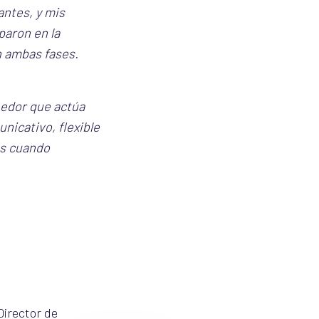
antes, y mis
paron en la
n ambas fases.
eedor que actúa
nicativo, flexible
es cuando
irector de