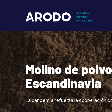
Pasar
al
Mai
contenido
principal
nav
Molino de polvo
Escandinavia
La pandemia refuerza la cooperación co