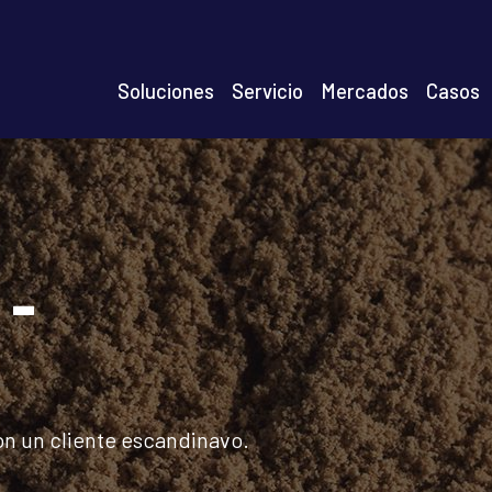
n
Soluciones
Servicio
Mercados
Casos
igation
 -
n un cliente escandinavo.