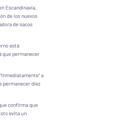
en Escandinavia.
ción de los nuevos
nadora de sacos
erno está
drá que permanecer
n “inmediatamente” a
ue permanecer diez
 que confirma que
Esto evita un