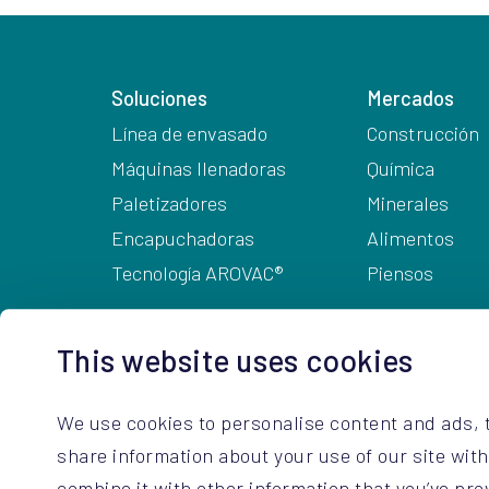
Soluciones
Mercados
Línea de envasado
Construcción
Máquinas llenadoras
Química
Paletizadores
Minerales
Encapuchadoras
Alimentos
Tecnología AROVAC®
Piensos
This website uses cookies
We use cookies to personalise content and ads, t
Datos de contacto
share information about your use of our site wit
ARODO BV
+32 14 67 23 3
combine it with other information that you’ve pro