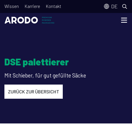
Direkt
T
DE
Wissen
Karriere
Kontakt
zum
o
Inhalt
p
m
e
n
DSE palettierer
u
Mit Schieber, für gut gefüllte Säcke
ZURÜCK ZUR ÜBERSICHT