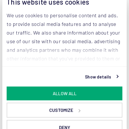
This website uses cookies
We use cookies to personalise content and ads,
Die DSE in Kürze:
to provide social media features and to analyse
our traffic. We also share information about your
Mit Schieber, für gut gefüllte Säcke
Automatisch
use of our site with our social media, advertising
500 bis 1300 Säcke pro Stunde
and analytics partners who may combine it with
Mit (zentralem) Palettengeber
other information that you’ve provided to them or
Einbindung von Bogenzuführungen
that they’ve collected from your use of their
Pappe oder PE, lose Bögen oder von einer Rolle
services.
Show details
Mit Schichtungskorrektur
ALLOW ALL
Komprimierung von der Seite
Komprimierung von oben
CUSTOMIZE
DENY