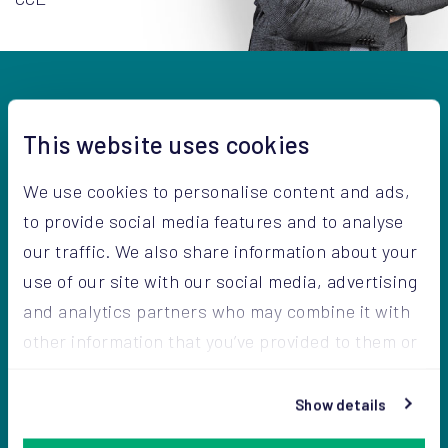
Soluciones
Línea de envasado
This website uses cookies
Máquinas llenadoras
We use cookies to personalise content and ads,
Paletizadores
to provide social media features and to analyse
Encapuchadoras
our traffic. We also share information about your
Tecnología AROVAC®
use of our site with our social media, advertising
and analytics partners who may combine it with
Mercados
other information that you’ve provided to them or
Construcción
that they’ve collected from your use of their
Química
services.
Show details
Minerales
Alimentos