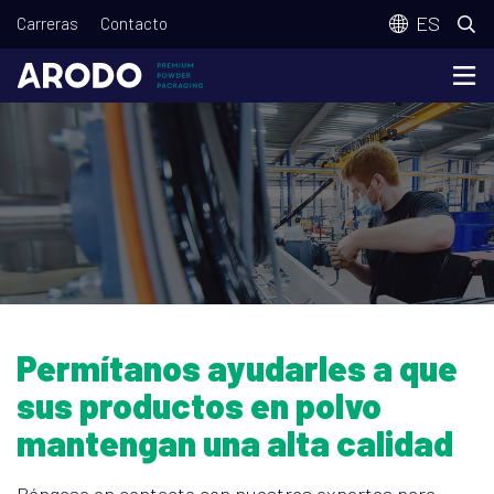
Pasar
T
ES
Carreras
Contacto
al
o
contenido
p
principal
m
e
n
u
Permítanos ayudarles a que
sus productos en polvo
mantengan una alta calidad